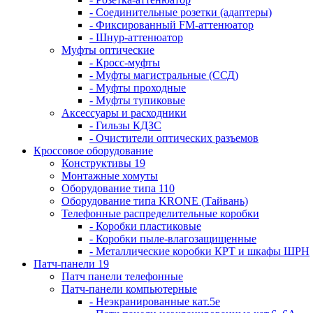
- Соединительные розетки (адаптеры)
- Фиксированный FM-аттенюатор
- Шнур-аттенюатор
Муфты оптические
- Кросс-муфты
- Муфты магистральные (ССД)
- Муфты проходные
- Муфты тупиковые
Аксессуары и расходники
- Гильзы КДЗС
- Очистители оптических разъемов
Кроссовое оборудование
Конструктивы 19
Монтажные хомуты
Оборудование типа 110
Оборудование типа KRONE (Тайвань)
Телефонные распределительные коробки
- Коробки пластиковые
- Коробки пыле-влагозащищенные
- Металлические коробки КРТ и шкафы ШРН
Патч-панели 19
Патч панели телефонные
Патч-панели компьютерные
- Неэкранированные кат.5е