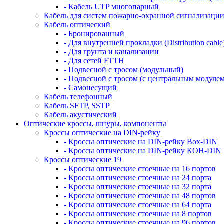
- Кабель UTP многопарный
Кабель для систем пожарно-охранной сигнализаци
Кабель оптический
- Бронированный
- Для внутренней прокладки (Distribution cable
- Для грунта и канализации
- Для сетей FTTH
- Подвесной с тросом (модульный)
- Подвесной с тросом (с центральным модулем
- Самонесущий
Кабель телефонный
Кабель SFTP, SSTP
Кабель акустический
Оптические кроссы, шнуры, компоненты
Кроссы оптические на DIN-рейку
- Кроссы оптические на DIN-рейку Box-DIN
- Кроссы оптические на DIN-рейку КОН-DIN
Кроссы оптические 19
- Кроссы оптические стоечные на 16 портов
- Кроссы оптические стоечные на 24 порта
- Кроссы оптические стоечные на 32 порта
- Кроссы оптические стоечные на 48 портов
- Кроссы оптические стоечные на 64 порта
- Кроссы оптические стоечные на 8 портов
- Кроссы оптические стоечные на 96 портов