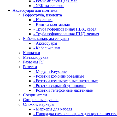
- Ремкомплекты для УЗК
- УЗК на тележке
Аксессуары для монтажа
Гофротруба, изолента
- Изолента
- Клипса монтажная
- Труба гофрированная ПВХ, серая
- Труба гофрированная ПНД, черная
Кабель-канал, аксессуары
- Аксессуары
- Кабель-канал
Колпачки
Металлорукав
Разъемы RJ
Розетки
- Модули Keystone
- Розетки комбинированные
- Розетки компьютерные настенные
- Розетки скрытой установки
- Розетки телефонные настенные
Соединители
Спиральные рукава
Стяжки, маркеры
- Маркеры для кабеля
- Площадка самоклеющаяся для крепления ст