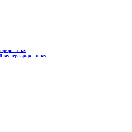
форированная
войная перфорированная