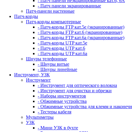
- Патч панели неэкранированные кат.6, 6А
- Патч панели экранированные
Патч-панели настенные
Патч-корды
Патч-корды компьютерные
- Патч-корды FTP кат.5е (экранированные)
- Патч-корды FTP кат.6 (экранированные)
- Патч-корды FTP кат.6а (экранированные)
- Патч-корды UTP кат.5е
- Патч-корды UTP кат.6
- Патч-корды UTP кат.6а
Шнуры телефонные
- Шнуры витые
- Шнуры линейные
Инструмент, УЗК
Инструмент
- Инструмент для оптического волокна
- Инструмент для очистки и обрезки
- Наборы инструментов
- Обжимные устройства
- Обжимные устройства для клемм и наконеч
- Тестеры кабеля
Мультиметры
УЗК
- Мини УЗК в бухте