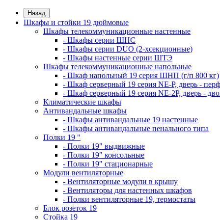
Назад
Шкафы и стойки 19 дюймовые
Шкафы телекоммуникационные настенные
- Шкафы серии ШНС
- Шкафы серии DUO (2-хсекционные)
- Шкафы настенные серии ШТЭ
Шкафы телекоммуникационные напольные
- Шкаф напольный 19 серия ШНП (г/п 800 кг)
- Шкаф серверный 19 серия NE-P, дверь - пер
- Шкаф серверный 19 серия NE-2P, дверь - д
Климатические шкафы
Антивандальные шкафы
- Шкафы антивандальные 19 настенные
- Шкафы антивандальные пенального типа
Полки 19 "
- Полки 19" выдвижные
- Полки 19" консольные
- Полки 19" стационарные
Модули вентиляторные
- Вентиляторные модули в крышу
- Вентиляторы для настенных шкафов
- Полки вентиляторные 19, термостаты
Блок розеток 19
Стойка 19