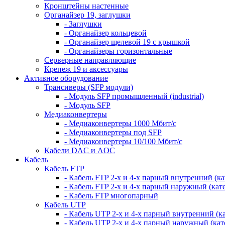
Кронштейны настенные
Органайзер 19, заглушки
- Заглушки
- Органайзер кольцевой
- Органайзер щелевой 19 с крышкой
- Органайзеры горизонтальные
Серверные направляющие
Крепеж 19 и аксессуары
Активное оборудование
Трансиверы (SFP модули)
- Модуль SFP промышленный (industrial)
- Модуль SFP
Медиаконвертеры
- Медиаконвертеры 1000 Мбит/с
- Медиаконвертеры под SFP
- Медиаконвертеры 10/100 Мбит/с
Кабели DAC и AOC
Кабель
Кабель FTP
- Кабель FTP 2-х и 4-х парный внутренний (кат
- Кабель FTP 2-х и 4-х парный наружный (кате
- Кабель FTP многопарный
Кабель UTP
- Кабель UTP 2-х и 4-х парный внутренний (кат
- Кабель UTP 2-х и 4-х парный наружный (кате