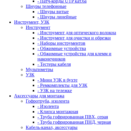
- Патч-корды UTP кат.6а
Шнуры телефонные
- Шнуры витые
- Шнуры линейные
Инструмент, УЗК
Инструмент
- Инструмент для оптического волокна
- Инструмент для очистки и обрезки
- Наборы инструментов
- Обжимные устройства
- Обжимные устройства для клемм и
наконечников
- Тестеры кабеля
Мультиметры
УЗК
- Мини УЗК в бухте
- Ремкомплекты для УЗК
- УЗК на тележке
Аксессуары для монтажа
Гофротруба, изолента
- Изолента
- Клипса монтажная
- Труба гофрированная ПВХ, серая
- Труба гофрированная ПНД, черная
Кабель-канал, аксессуары