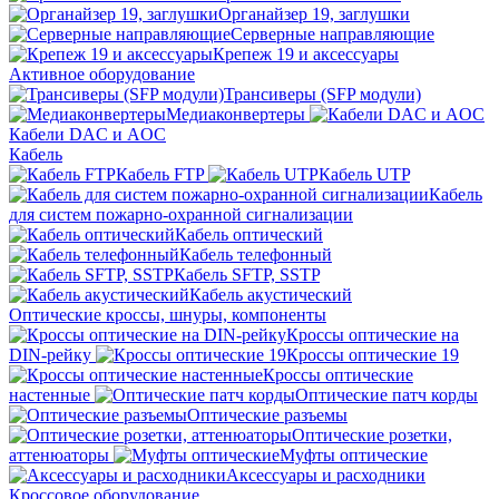
Органайзер 19, заглушки
Серверные направляющие
Крепеж 19 и аксессуары
Активное оборудование
Трансиверы (SFP модули)
Медиаконвертеры
Кабели DAC и AOC
Кабель
Кабель FTP
Кабель UTP
Кабель
для систем пожарно-охранной сигнализации
Кабель оптический
Кабель телефонный
Кабель SFTP, SSTP
Кабель акустический
Оптические кроссы, шнуры, компоненты
Кроссы оптические на
DIN-рейку
Кроссы оптические 19
Кроссы оптические
настенные
Оптические патч корды
Оптические разъемы
Оптические розетки,
аттенюаторы
Муфты оптические
Аксессуары и расходники
Кроссовое оборудование