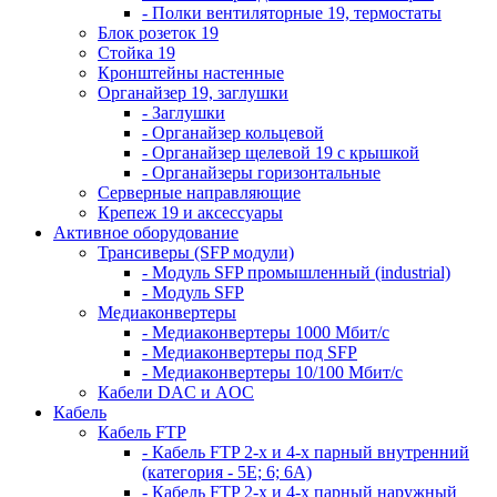
- Полки вентиляторные 19, термостаты
Блок розеток 19
Стойка 19
Кронштейны настенные
Органайзер 19, заглушки
- Заглушки
- Органайзер кольцевой
- Органайзер щелевой 19 с крышкой
- Органайзеры горизонтальные
Серверные направляющие
Крепеж 19 и аксессуары
Активное оборудование
Трансиверы (SFP модули)
- Модуль SFP промышленный (industrial)
- Модуль SFP
Медиаконвертеры
- Медиаконвертеры 1000 Мбит/с
- Медиаконвертеры под SFP
- Медиаконвертеры 10/100 Мбит/с
Кабели DAC и AOC
Кабель
Кабель FTP
- Кабель FTP 2-х и 4-х парный внутренний
(категория - 5Е; 6; 6А)
- Кабель FTP 2-х и 4-х парный наружный