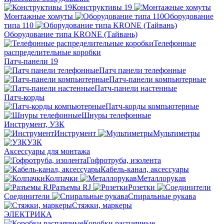
Конструктивы 19
Монтажные хомуты
Оборудование
типа 110
Оборудование типа KRONE (Тайвань)
Телефонные
распределительные коробки
Патч-панели 19
Патч панели телефонные
Патч-панели компьютерные
Патч-панели настенные
Патч-корды
Патч-корды компьютерные
Шнуры телефонные
Инструмент, УЗК
Инструмент
Мультиметры
УЗК
Аксессуары для монтажа
Гофротруба, изолента
Кабель-канал, аксессуары
Колпачки
Металлорукав
Разъемы RJ
Розетки
Соединители
Спиральные рукава
Стяжки, маркеры
ЭЛЕКТРИКА
Коробки распаячные