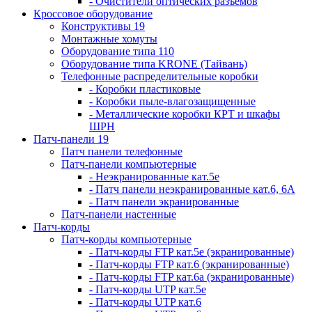
- Очистители оптических разъемов
Кроссовое оборудование
Конструктивы 19
Монтажные хомуты
Оборудование типа 110
Оборудование типа KRONE (Тайвань)
Телефонные распределительные коробки
- Коробки пластиковые
- Коробки пыле-влагозащищенные
- Металлические коробки КРТ и шкафы
ШРН
Патч-панели 19
Патч панели телефонные
Патч-панели компьютерные
- Неэкранированные кат.5е
- Патч панели неэкранированные кат.6, 6А
- Патч панели экранированные
Патч-панели настенные
Патч-корды
Патч-корды компьютерные
- Патч-корды FTP кат.5е (экранированные)
- Патч-корды FTP кат.6 (экранированные)
- Патч-корды FTP кат.6а (экранированные)
- Патч-корды UTP кат.5е
- Патч-корды UTP кат.6