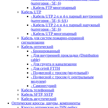
(категория - 5Е; 6)
- Кабель FTP многопарный
Кабель UTP
- Кабель UTP 2-х и 4-х парный внутренний
(категория - 5Е; 6; 6А)
- Кабель UTP 2-х и 4-х парный наружный
(категория - 5Е; 6)
- Кабель UTP многопарный
Кабель для систем пожарно-охранной
сигнализации
Кабель оптический
- Бронированный
- Для внутренней прокладки (Distribution
cable)
- Для грунта и канализации
- Для сетей FTTH
- Подвесной с тросом (модульный)
- Подвесной с тросом (с центральным
модулем)
- Самонесущий
Кабель телефонный
Кабель SFTP, SSTP
Кабель акустический
Оптические кроссы, шнуры, компоненты
Кроссы оптические на DIN-рейку