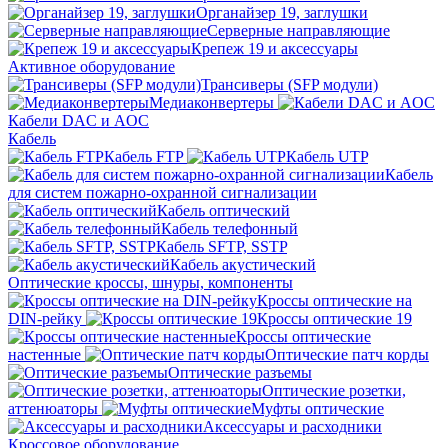
Органайзер 19, заглушки
Серверные направляющие
Крепеж 19 и аксессуары
Активное оборудование
Трансиверы (SFP модули)
Медиаконвертеры
Кабели DAC и AOC
Кабель
Кабель FTP
Кабель UTP
Кабель
для систем пожарно-охранной сигнализации
Кабель оптический
Кабель телефонный
Кабель SFTP, SSTP
Кабель акустический
Оптические кроссы, шнуры, компоненты
Кроссы оптические на
DIN-рейку
Кроссы оптические 19
Кроссы оптические
настенные
Оптические патч корды
Оптические разъемы
Оптические розетки,
аттенюаторы
Муфты оптические
Аксессуары и расходники
Кроссовое оборудование