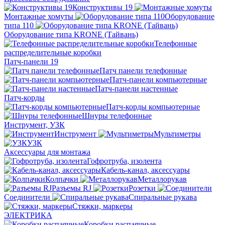
Конструктивы 19
Монтажные хомуты
Оборудование
типа 110
Оборудование типа KRONE (Тайвань)
Телефонные
распределительные коробки
Патч-панели 19
Патч панели телефонные
Патч-панели компьютерные
Патч-панели настенные
Патч-корды
Патч-корды компьютерные
Шнуры телефонные
Инструмент, УЗК
Инструмент
Мультиметры
УЗК
Аксессуары для монтажа
Гофротруба, изолента
Кабель-канал, аксессуары
Колпачки
Металлорукав
Разъемы RJ
Розетки
Соединители
Спиральные рукава
Стяжки, маркеры
ЭЛЕКТРИКА
Коробки распаячные