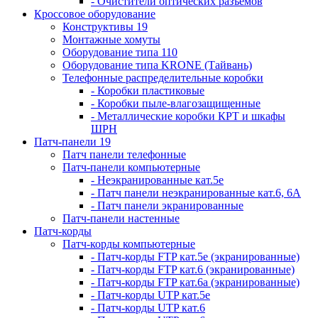
- Очистители оптических разъемов
Кроссовое оборудование
Конструктивы 19
Монтажные хомуты
Оборудование типа 110
Оборудование типа KRONE (Тайвань)
Телефонные распределительные коробки
- Коробки пластиковые
- Коробки пыле-влагозащищенные
- Металлические коробки КРТ и шкафы
ШРН
Патч-панели 19
Патч панели телефонные
Патч-панели компьютерные
- Неэкранированные кат.5е
- Патч панели неэкранированные кат.6, 6А
- Патч панели экранированные
Патч-панели настенные
Патч-корды
Патч-корды компьютерные
- Патч-корды FTP кат.5е (экранированные)
- Патч-корды FTP кат.6 (экранированные)
- Патч-корды FTP кат.6а (экранированные)
- Патч-корды UTP кат.5е
- Патч-корды UTP кат.6