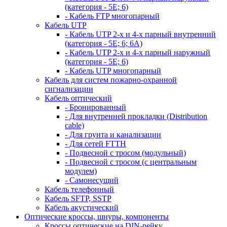
(категория - 5Е; 6)
- Кабель FTP многопарный
Кабель UTP
- Кабель UTP 2-х и 4-х парный внутренний
(категория - 5Е; 6; 6А)
- Кабель UTP 2-х и 4-х парный наружный
(категория - 5Е; 6)
- Кабель UTP многопарный
Кабель для систем пожарно-охранной
сигнализации
Кабель оптический
- Бронированный
- Для внутренней прокладки (Distribution
cable)
- Для грунта и канализации
- Для сетей FTTH
- Подвесной с тросом (модульный)
- Подвесной с тросом (с центральным
модулем)
- Самонесущий
Кабель телефонный
Кабель SFTP, SSTP
Кабель акустический
Оптические кроссы, шнуры, компоненты
Кроссы оптические на DIN-рейку