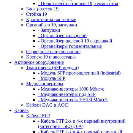
- Полки вентиляторные 19, термостаты
Блок розеток 19
Стойка 19
Кронштейны настенные
Органайзер 19, заглушки
- Заглушки
- Органайзер кольцевой
- Органайзер щелевой 19 с крышкой
- Органайзеры горизонтальные
Серверные направляющие
Крепеж 19 и аксессуары
Активное оборудование
Трансиверы (SFP модули)
- Модуль SFP промышленный (industrial)
- Модуль SFP
Медиаконвертеры
- Медиаконвертеры 1000 Мбит/с
- Медиаконвертеры под SFP
- Медиаконвертеры 10/100 Мбит/с
Кабели DAC и AOC
Кабель
Кабель FTP
- Кабель FTP 2-х и 4-х парный внутренний
(категория - 5Е; 6; 6А)
- Кабель FTP 2-х и 4-х парный наружный