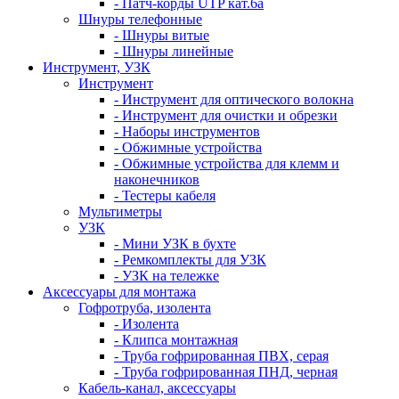
- Патч-корды UTP кат.6а
Шнуры телефонные
- Шнуры витые
- Шнуры линейные
Инструмент, УЗК
Инструмент
- Инструмент для оптического волокна
- Инструмент для очистки и обрезки
- Наборы инструментов
- Обжимные устройства
- Обжимные устройства для клемм и
наконечников
- Тестеры кабеля
Мультиметры
УЗК
- Мини УЗК в бухте
- Ремкомплекты для УЗК
- УЗК на тележке
Аксессуары для монтажа
Гофротруба, изолента
- Изолента
- Клипса монтажная
- Труба гофрированная ПВХ, серая
- Труба гофрированная ПНД, черная
Кабель-канал, аксессуары