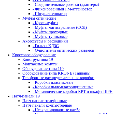
- Соединительные розетки (адаптеры)
- Фиксированный FM-аттенюатор
- Шнур-аттенюатор
Муфты оптические
- Кросс-муфты
- Муфты магистральные (ССД)
- Муфты проходные
- Муфты тупиковые
Аксессуары и расходники
- Гильзы КДЗС
- Очистители оптических разъемов
Кроссовое оборудование
Конструктивы 19
Монтажные хомуты
Оборудование типа 110
Оборудование типа KRONE (Тайвань)
Телефонные распределительные коробки
- Коробки пластиковые
- Коробки пыле-влагозащищенные
- Металлические коробки КРТ и шкафы ШРН
Патч-панели 19
Патч панели телефонные
Патч-панели компьютерные
- Неэкранированные кат.5е