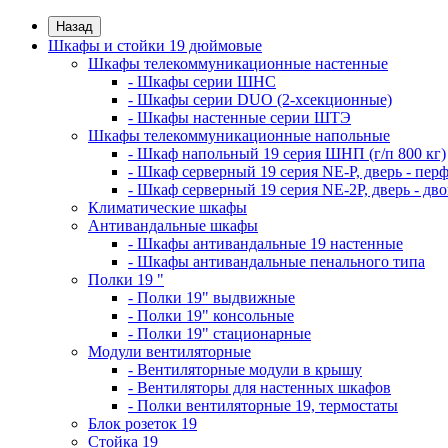
Назад
Шкафы и стойки 19 дюймовые
Шкафы телекоммуникационные настенные
- Шкафы серии ШНС
- Шкафы серии DUO (2-хсекционные)
- Шкафы настенные серии ШТЭ
Шкафы телекоммуникационные напольные
- Шкаф напольный 19 серия ШНП (г/п 800 кг)
- Шкаф серверный 19 серия NE-P, дверь - пер
- Шкаф серверный 19 серия NE-2P, дверь - д
Климатические шкафы
Антивандальные шкафы
- Шкафы антивандальные 19 настенные
- Шкафы антивандальные пенального типа
Полки 19 "
- Полки 19" выдвижные
- Полки 19" консольные
- Полки 19" стационарные
Модули вентиляторные
- Вентиляторные модули в крышу
- Вентиляторы для настенных шкафов
- Полки вентиляторные 19, термостаты
Блок розеток 19
Стойка 19