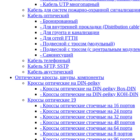
- Кабель UTP многопарный
Кабель для систем пожарно-охранной сигнализаци
Кабель оптический
- Бронированный
- Для внутренней прокладки (Distribution cable
- Для грунта и канализации
- Для сетей FTTH
- Подвесной с тросом (модульный)
- Подвесной с тросом (с центральным модулем
- Самонесущий
Кабель телефонный
Кабель SFTP, SSTP
Кабель акустический
Оптические кроссы, шнуры, компоненты
Кроссы оптические на DIN-рейку
- Кроссы оптические на DIN-рейку Box-DIN
- Кроссы оптические на DIN-рейку КОН-DIN
Кроссы оптические 19
- Кроссы оптические стоечные на 16 портов
- Кроссы оптические стоечные на 24 порта
- Кроссы оптические стоечные на 32 порта
- Кроссы оптические стоечные на 48 портов
- Кроссы оптические стоечные на 64 порта
- Кроссы оптические стоечные на 8 портов
- Кроссы оптические стоечные на 96 портов