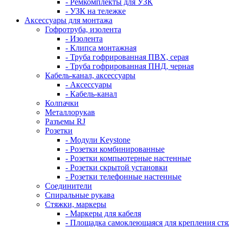
- Ремкомплекты для УЗК
- УЗК на тележке
Аксессуары для монтажа
Гофротруба, изолента
- Изолента
- Клипса монтажная
- Труба гофрированная ПВХ, серая
- Труба гофрированная ПНД, черная
Кабель-канал, аксессуары
- Аксессуары
- Кабель-канал
Колпачки
Металлорукав
Разъемы RJ
Розетки
- Модули Keystone
- Розетки комбинированные
- Розетки компьютерные настенные
- Розетки скрытой установки
- Розетки телефонные настенные
Соединители
Спиральные рукава
Стяжки, маркеры
- Маркеры для кабеля
- Площадка самоклеющаяся для крепления ст