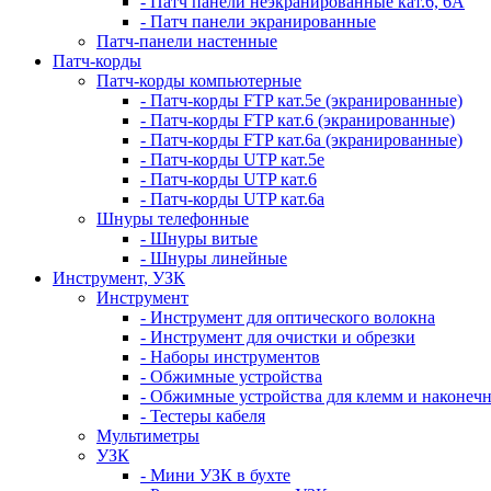
- Патч панели неэкранированные кат.6, 6А
- Патч панели экранированные
Патч-панели настенные
Патч-корды
Патч-корды компьютерные
- Патч-корды FTP кат.5е (экранированные)
- Патч-корды FTP кат.6 (экранированные)
- Патч-корды FTP кат.6а (экранированные)
- Патч-корды UTP кат.5е
- Патч-корды UTP кат.6
- Патч-корды UTP кат.6а
Шнуры телефонные
- Шнуры витые
- Шнуры линейные
Инструмент, УЗК
Инструмент
- Инструмент для оптического волокна
- Инструмент для очистки и обрезки
- Наборы инструментов
- Обжимные устройства
- Обжимные устройства для клемм и наконеч
- Тестеры кабеля
Мультиметры
УЗК
- Мини УЗК в бухте