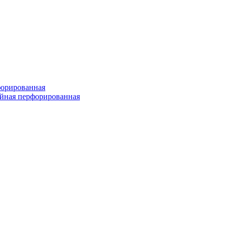
форированная
войная перфорированная