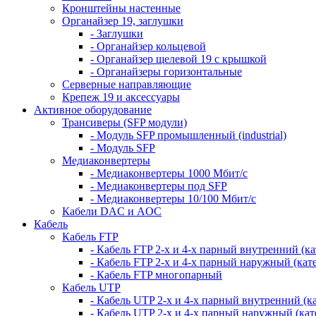
Кронштейны настенные
Органайзер 19, заглушки
- Заглушки
- Органайзер кольцевой
- Органайзер щелевой 19 с крышкой
- Органайзеры горизонтальные
Серверные направляющие
Крепеж 19 и аксессуары
Активное оборудование
Трансиверы (SFP модули)
- Модуль SFP промышленный (industrial)
- Модуль SFP
Медиаконвертеры
- Медиаконвертеры 1000 Мбит/с
- Медиаконвертеры под SFP
- Медиаконвертеры 10/100 Мбит/с
Кабели DAC и AOC
Кабель
Кабель FTP
- Кабель FTP 2-х и 4-х парный внутренний (кат
- Кабель FTP 2-х и 4-х парный наружный (кате
- Кабель FTP многопарный
Кабель UTP
- Кабель UTP 2-х и 4-х парный внутренний (кат
- Кабель UTP 2-х и 4-х парный наружный (кате