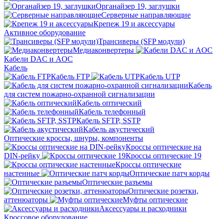
Органайзер 19, заглушки
Серверные направляющие
Крепеж 19 и аксессуары
Активное оборудование
Трансиверы (SFP модули)
Медиаконвертеры
Кабели DAC и AOC
Кабель
Кабель FTP
Кабель UTP
Кабель
для систем пожарно-охранной сигнализации
Кабель оптический
Кабель телефонный
Кабель SFTP, SSTP
Кабель акустический
Оптические кроссы, шнуры, компоненты
Кроссы оптические на
DIN-рейку
Кроссы оптические 19
Кроссы оптические
настенные
Оптические патч корды
Оптические разъемы
Оптические розетки,
аттенюаторы
Муфты оптические
Аксессуары и расходники
Кроссовое оборудование