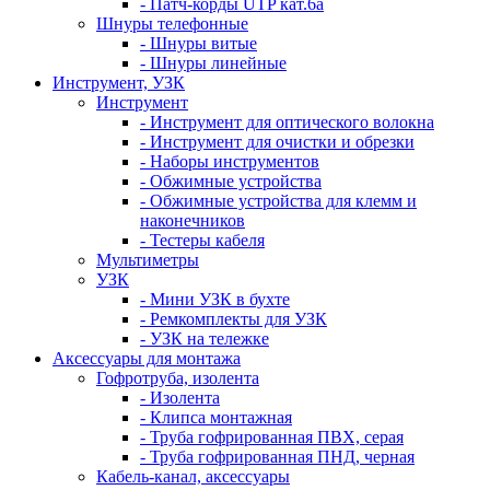
- Патч-корды UTP кат.6а
Шнуры телефонные
- Шнуры витые
- Шнуры линейные
Инструмент, УЗК
Инструмент
- Инструмент для оптического волокна
- Инструмент для очистки и обрезки
- Наборы инструментов
- Обжимные устройства
- Обжимные устройства для клемм и
наконечников
- Тестеры кабеля
Мультиметры
УЗК
- Мини УЗК в бухте
- Ремкомплекты для УЗК
- УЗК на тележке
Аксессуары для монтажа
Гофротруба, изолента
- Изолента
- Клипса монтажная
- Труба гофрированная ПВХ, серая
- Труба гофрированная ПНД, черная
Кабель-канал, аксессуары