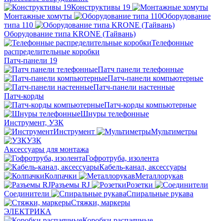
Конструктивы 19
Монтажные хомуты
Оборудование
типа 110
Оборудование типа KRONE (Тайвань)
Телефонные
распределительные коробки
Патч-панели 19
Патч панели телефонные
Патч-панели компьютерные
Патч-панели настенные
Патч-корды
Патч-корды компьютерные
Шнуры телефонные
Инструмент, УЗК
Инструмент
Мультиметры
УЗК
Аксессуары для монтажа
Гофротруба, изолента
Кабель-канал, аксессуары
Колпачки
Металлорукав
Разъемы RJ
Розетки
Соединители
Спиральные рукава
Стяжки, маркеры
ЭЛЕКТРИКА
Коробки распаячные