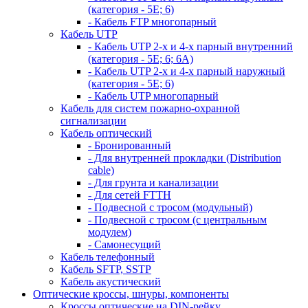
(категория - 5Е; 6)
- Кабель FTP многопарный
Кабель UTP
- Кабель UTP 2-х и 4-х парный внутренний
(категория - 5Е; 6; 6А)
- Кабель UTP 2-х и 4-х парный наружный
(категория - 5Е; 6)
- Кабель UTP многопарный
Кабель для систем пожарно-охранной
сигнализации
Кабель оптический
- Бронированный
- Для внутренней прокладки (Distribution
cable)
- Для грунта и канализации
- Для сетей FTTH
- Подвесной с тросом (модульный)
- Подвесной с тросом (с центральным
модулем)
- Самонесущий
Кабель телефонный
Кабель SFTP, SSTP
Кабель акустический
Оптические кроссы, шнуры, компоненты
Кроссы оптические на DIN-рейку