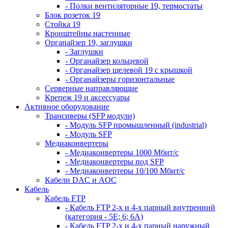
- Полки вентиляторные 19, термостаты
Блок розеток 19
Стойка 19
Кронштейны настенные
Органайзер 19, заглушки
- Заглушки
- Органайзер кольцевой
- Органайзер щелевой 19 с крышкой
- Органайзеры горизонтальные
Серверные направляющие
Крепеж 19 и аксессуары
Активное оборудование
Трансиверы (SFP модули)
- Модуль SFP промышленный (industrial)
- Модуль SFP
Медиаконвертеры
- Медиаконвертеры 1000 Мбит/с
- Медиаконвертеры под SFP
- Медиаконвертеры 10/100 Мбит/с
Кабели DAC и AOC
Кабель
Кабель FTP
- Кабель FTP 2-х и 4-х парный внутренний
(категория - 5Е; 6; 6А)
- Кабель FTP 2-х и 4-х парный наружный