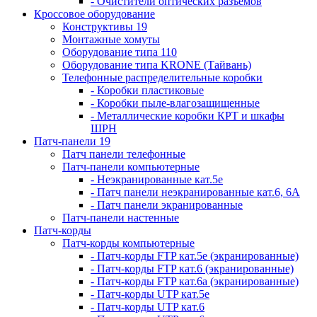
- Очистители оптических разъемов
Кроссовое оборудование
Конструктивы 19
Монтажные хомуты
Оборудование типа 110
Оборудование типа KRONE (Тайвань)
Телефонные распределительные коробки
- Коробки пластиковые
- Коробки пыле-влагозащищенные
- Металлические коробки КРТ и шкафы
ШРН
Патч-панели 19
Патч панели телефонные
Патч-панели компьютерные
- Неэкранированные кат.5е
- Патч панели неэкранированные кат.6, 6А
- Патч панели экранированные
Патч-панели настенные
Патч-корды
Патч-корды компьютерные
- Патч-корды FTP кат.5е (экранированные)
- Патч-корды FTP кат.6 (экранированные)
- Патч-корды FTP кат.6а (экранированные)
- Патч-корды UTP кат.5е
- Патч-корды UTP кат.6