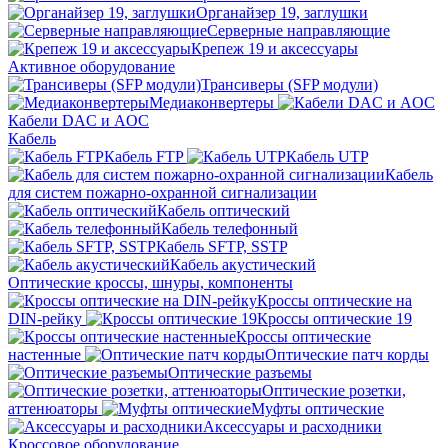
Органайзер 19, заглушки
Серверные направляющие
Крепеж 19 и аксессуары
Активное оборудование
Трансиверы (SFP модули)
Медиаконвертеры
Кабели DAC и AOC
Кабель
Кабель FTP
Кабель UTP
Кабель
для систем пожарно-охранной сигнализации
Кабель оптический
Кабель телефонный
Кабель SFTP, SSTP
Кабель акустический
Оптические кроссы, шнуры, компоненты
Кроссы оптические на
DIN-рейку
Кроссы оптические 19
Кроссы оптические
настенные
Оптические патч корды
Оптические разъемы
Оптические розетки,
аттенюаторы
Муфты оптические
Аксессуары и расходники
Кроссовое оборудование