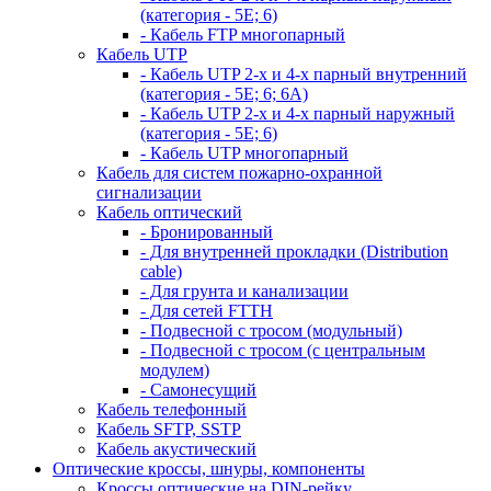
(категория - 5Е; 6)
- Кабель FTP многопарный
Кабель UTP
- Кабель UTP 2-х и 4-х парный внутренний
(категория - 5Е; 6; 6А)
- Кабель UTP 2-х и 4-х парный наружный
(категория - 5Е; 6)
- Кабель UTP многопарный
Кабель для систем пожарно-охранной
сигнализации
Кабель оптический
- Бронированный
- Для внутренней прокладки (Distribution
cable)
- Для грунта и канализации
- Для сетей FTTH
- Подвесной с тросом (модульный)
- Подвесной с тросом (с центральным
модулем)
- Самонесущий
Кабель телефонный
Кабель SFTP, SSTP
Кабель акустический
Оптические кроссы, шнуры, компоненты
Кроссы оптические на DIN-рейку