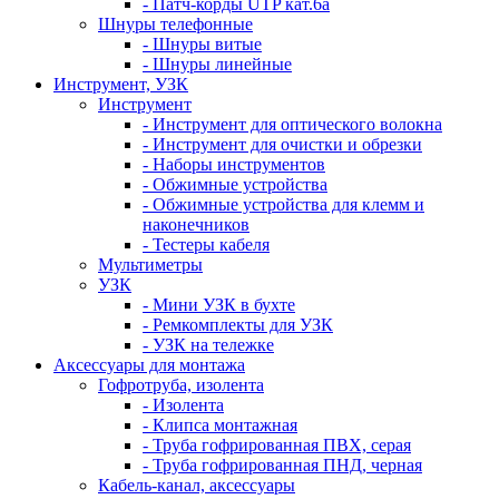
- Патч-корды UTP кат.6а
Шнуры телефонные
- Шнуры витые
- Шнуры линейные
Инструмент, УЗК
Инструмент
- Инструмент для оптического волокна
- Инструмент для очистки и обрезки
- Наборы инструментов
- Обжимные устройства
- Обжимные устройства для клемм и
наконечников
- Тестеры кабеля
Мультиметры
УЗК
- Мини УЗК в бухте
- Ремкомплекты для УЗК
- УЗК на тележке
Аксессуары для монтажа
Гофротруба, изолента
- Изолента
- Клипса монтажная
- Труба гофрированная ПВХ, серая
- Труба гофрированная ПНД, черная
Кабель-канал, аксессуары