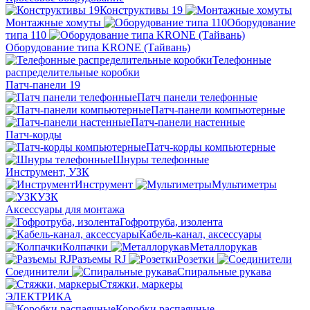
Конструктивы 19
Монтажные хомуты
Оборудование
типа 110
Оборудование типа KRONE (Тайвань)
Телефонные
распределительные коробки
Патч-панели 19
Патч панели телефонные
Патч-панели компьютерные
Патч-панели настенные
Патч-корды
Патч-корды компьютерные
Шнуры телефонные
Инструмент, УЗК
Инструмент
Мультиметры
УЗК
Аксессуары для монтажа
Гофротруба, изолента
Кабель-канал, аксессуары
Колпачки
Металлорукав
Разъемы RJ
Розетки
Соединители
Спиральные рукава
Стяжки, маркеры
ЭЛЕКТРИКА
Коробки распаячные