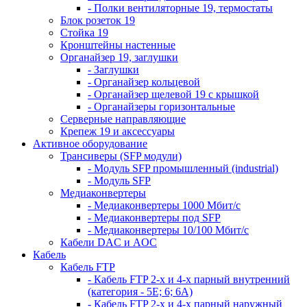
- Полки вентиляторные 19, термостаты
Блок розеток 19
Стойка 19
Кронштейны настенные
Органайзер 19, заглушки
- Заглушки
- Органайзер кольцевой
- Органайзер щелевой 19 с крышкой
- Органайзеры горизонтальные
Серверные направляющие
Крепеж 19 и аксессуары
Активное оборудование
Трансиверы (SFP модули)
- Модуль SFP промышленный (industrial)
- Модуль SFP
Медиаконвертеры
- Медиаконвертеры 1000 Мбит/с
- Медиаконвертеры под SFP
- Медиаконвертеры 10/100 Мбит/с
Кабели DAC и AOC
Кабель
Кабель FTP
- Кабель FTP 2-х и 4-х парный внутренний
(категория - 5Е; 6; 6А)
- Кабель FTP 2-х и 4-х парный наружный