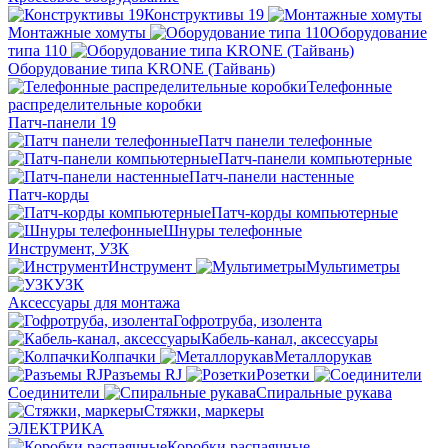
Конструктивы 19
Монтажные хомуты
Оборудование
типа 110
Оборудование типа KRONE (Тайвань)
Телефонные
распределительные коробки
Патч-панели 19
Патч панели телефонные
Патч-панели компьютерные
Патч-панели настенные
Патч-корды
Патч-корды компьютерные
Шнуры телефонные
Инструмент, УЗК
Инструмент
Мультиметры
УЗК
Аксессуары для монтажа
Гофротруба, изолента
Кабель-канал, аксессуары
Колпачки
Металлорукав
Разъемы RJ
Розетки
Соединители
Спиральные рукава
Стяжки, маркеры
ЭЛЕКТРИКА
Коробки распаячные