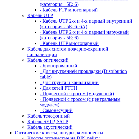
(категория - 5Е; 6)
- Кабель FTP многопарный
Кабель UTP
- Кабель UTP 2-х и 4-х парный внутренний
(категория - 5Е; 6; 6А)
- Кабель UTP 2-х и 4-х парный наружный
(категория - 5Е; 6)
- Кабель UTP многопарный
Кабель для систем пожарно-охранной
сигнализации
Кабель оптический
- Бронированный
- Для внутренней прокладки (Distribution
cable)
- Для грунта и канализации
- Для сетей FTTH
- Подвесной с тросом (модульный)
- Подвесной с тросом (с центральным
модулем)
- Самонесущий
Кабель телефонный
Кабель SFTP, SSTP
Кабель акустический
Оптические кроссы, шнуры, компоненты
Кроссы оптические на DIN-рейку