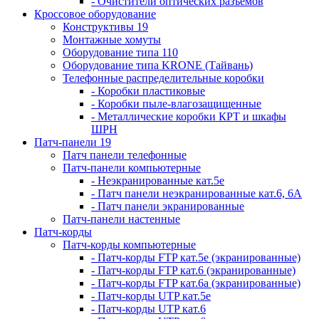
- Очистители оптических разъемов
Кроссовое оборудование
Конструктивы 19
Монтажные хомуты
Оборудование типа 110
Оборудование типа KRONE (Тайвань)
Телефонные распределительные коробки
- Коробки пластиковые
- Коробки пыле-влагозащищенные
- Металлические коробки КРТ и шкафы
ШРН
Патч-панели 19
Патч панели телефонные
Патч-панели компьютерные
- Неэкранированные кат.5е
- Патч панели неэкранированные кат.6, 6А
- Патч панели экранированные
Патч-панели настенные
Патч-корды
Патч-корды компьютерные
- Патч-корды FTP кат.5е (экранированные)
- Патч-корды FTP кат.6 (экранированные)
- Патч-корды FTP кат.6а (экранированные)
- Патч-корды UTP кат.5е
- Патч-корды UTP кат.6