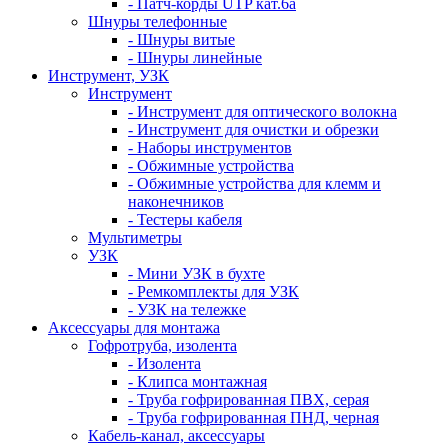
- Патч-корды UTP кат.6а
Шнуры телефонные
- Шнуры витые
- Шнуры линейные
Инструмент, УЗК
Инструмент
- Инструмент для оптического волокна
- Инструмент для очистки и обрезки
- Наборы инструментов
- Обжимные устройства
- Обжимные устройства для клемм и
наконечников
- Тестеры кабеля
Мультиметры
УЗК
- Мини УЗК в бухте
- Ремкомплекты для УЗК
- УЗК на тележке
Аксессуары для монтажа
Гофротруба, изолента
- Изолента
- Клипса монтажная
- Труба гофрированная ПВХ, серая
- Труба гофрированная ПНД, черная
Кабель-канал, аксессуары