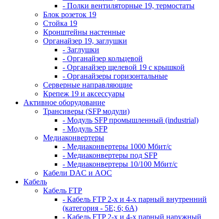
- Полки вентиляторные 19, термостаты
Блок розеток 19
Стойка 19
Кронштейны настенные
Органайзер 19, заглушки
- Заглушки
- Органайзер кольцевой
- Органайзер щелевой 19 с крышкой
- Органайзеры горизонтальные
Серверные направляющие
Крепеж 19 и аксессуары
Активное оборудование
Трансиверы (SFP модули)
- Модуль SFP промышленный (industrial)
- Модуль SFP
Медиаконвертеры
- Медиаконвертеры 1000 Мбит/с
- Медиаконвертеры под SFP
- Медиаконвертеры 10/100 Мбит/с
Кабели DAC и AOC
Кабель
Кабель FTP
- Кабель FTP 2-х и 4-х парный внутренний
(категория - 5Е; 6; 6А)
- Кабель FTP 2-х и 4-х парный наружный