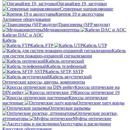
Органайзер 19, заглушки
Серверные направляющие
Крепеж 19 и аксессуары
Активное оборудование
Трансиверы (SFP модули)
Медиаконвертеры
Кабели DAC и AOC
Кабель
Кабель FTP
Кабель UTP
Кабель
для систем пожарно-охранной сигнализации
Кабель оптический
Кабель телефонный
Кабель SFTP, SSTP
Кабель акустический
Оптические кроссы, шнуры, компоненты
Кроссы оптические на
DIN-рейку
Кроссы оптические 19
Кроссы оптические
настенные
Оптические патч корды
Оптические разъемы
Оптические розетки,
аттенюаторы
Муфты оптические
Аксессуары и расходники
Кроссовое оборудование