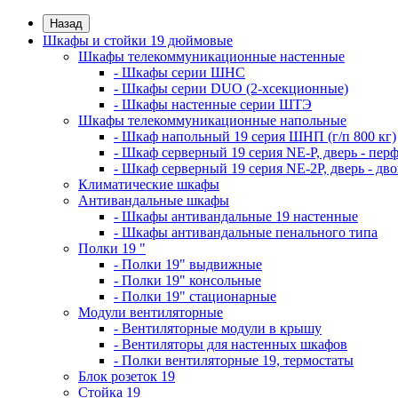
Назад
Шкафы и стойки 19 дюймовые
Шкафы телекоммуникационные настенные
- Шкафы серии ШНС
- Шкафы серии DUO (2-хсекционные)
- Шкафы настенные серии ШТЭ
Шкафы телекоммуникационные напольные
- Шкаф напольный 19 серия ШНП (г/п 800 кг)
- Шкаф серверный 19 серия NE-P, дверь - пер
- Шкаф серверный 19 серия NE-2P, дверь - д
Климатические шкафы
Антивандальные шкафы
- Шкафы антивандальные 19 настенные
- Шкафы антивандальные пенального типа
Полки 19 "
- Полки 19" выдвижные
- Полки 19" консольные
- Полки 19" стационарные
Модули вентиляторные
- Вентиляторные модули в крышу
- Вентиляторы для настенных шкафов
- Полки вентиляторные 19, термостаты
Блок розеток 19
Стойка 19