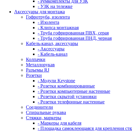
- Ремкомплекты для УЗК
- УЗК на тележке
Аксессуары для монтажа
Гофротруба, изолента
- Изолента
- Клипса монтажная
- Труба гофрированная ПВХ, серая
- Труба гофрированная ПНД, черная
Кабель-канал, аксессуары
- Аксессуары
- Кабель-канал
Колпачки
Металлорукав
Разъемы RJ
Розетки
- Модули Keystone
- Розетки комбинированные
- Розетки компьютерные настенные
- Розетки скрытой установки
- Розетки телефонные настенные
Соединители
Спиральные рукава
Стяжки, маркеры
- Маркеры для кабеля
- Площадка самоклеющаяся для крепления ст