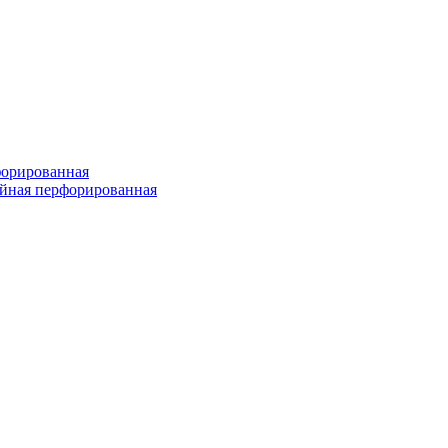
форированная
войная перфорированная