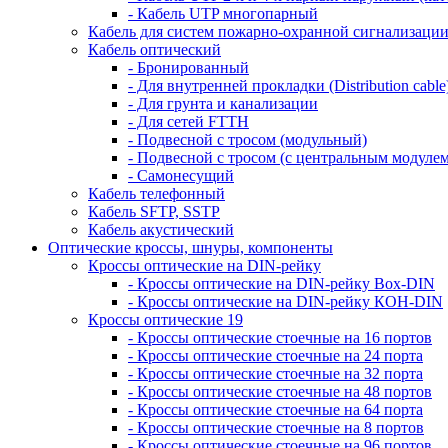
- Кабель UTP многопарный
Кабель для систем пожарно-охранной сигнализаци
Кабель оптический
- Бронированный
- Для внутренней прокладки (Distribution cable
- Для грунта и канализации
- Для сетей FTTH
- Подвесной с тросом (модульный)
- Подвесной с тросом (с центральным модулем
- Самонесущий
Кабель телефонный
Кабель SFTP, SSTP
Кабель акустический
Оптические кроссы, шнуры, компоненты
Кроссы оптические на DIN-рейку
- Кроссы оптические на DIN-рейку Box-DIN
- Кроссы оптические на DIN-рейку КОН-DIN
Кроссы оптические 19
- Кроссы оптические стоечные на 16 портов
- Кроссы оптические стоечные на 24 порта
- Кроссы оптические стоечные на 32 порта
- Кроссы оптические стоечные на 48 портов
- Кроссы оптические стоечные на 64 порта
- Кроссы оптические стоечные на 8 портов
- Кроссы оптические стоечные на 96 портов