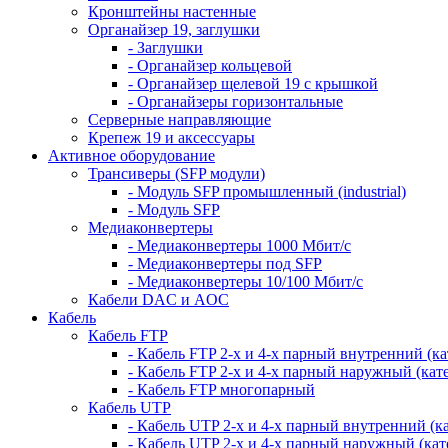
Кронштейны настенные
Органайзер 19, заглушки
- Заглушки
- Органайзер кольцевой
- Органайзер щелевой 19 с крышкой
- Органайзеры горизонтальные
Серверные направляющие
Крепеж 19 и аксессуары
Активное оборудование
Трансиверы (SFP модули)
- Модуль SFP промышленный (industrial)
- Модуль SFP
Медиаконвертеры
- Медиаконвертеры 1000 Мбит/с
- Медиаконвертеры под SFP
- Медиаконвертеры 10/100 Мбит/с
Кабели DAC и AOC
Кабель
Кабель FTP
- Кабель FTP 2-х и 4-х парный внутренний (кат
- Кабель FTP 2-х и 4-х парный наружный (кате
- Кабель FTP многопарный
Кабель UTP
- Кабель UTP 2-х и 4-х парный внутренний (кат
- Кабель UTP 2-х и 4-х парный наружный (кате