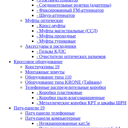
- Соединительные розетки (адаптеры)
- Фиксированный FM-аттенюатор
- Шнур-аттенюатор
Муфты оптические
- Кросс-муфты
- Муфты магистральные (ССД)
- Муфты проходные
- Муфты тупиковые
Аксессуары и расходники
- Гильзы КДЗС
- Очистители оптических разъемов
Кроссовое оборудование
Конструктивы 19
Монтажные хомуты
Оборудование типа 110
Оборудование типа KRONE (Тайвань)
Телефонные распределительные коробки
- Коробки пластиковые
- Коробки пыле-влагозащищенные
- Металлические коробки КРТ и шкафы ШРН
Патч-панели 19
Патч панели телефонные
Патч-панели компьютерные
- Неэкранированные кат.5е