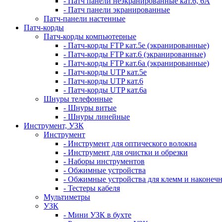
- Патч панели неэкранированные кат.6, 6А
- Патч панели экранированные
Патч-панели настенные
Патч-корды
Патч-корды компьютерные
- Патч-корды FTP кат.5е (экранированные)
- Патч-корды FTP кат.6 (экранированные)
- Патч-корды FTP кат.6а (экранированные)
- Патч-корды UTP кат.5е
- Патч-корды UTP кат.6
- Патч-корды UTP кат.6а
Шнуры телефонные
- Шнуры витые
- Шнуры линейные
Инструмент, УЗК
Инструмент
- Инструмент для оптического волокна
- Инструмент для очистки и обрезки
- Наборы инструментов
- Обжимные устройства
- Обжимные устройства для клемм и наконеч
- Тестеры кабеля
Мультиметры
УЗК
- Мини УЗК в бухте